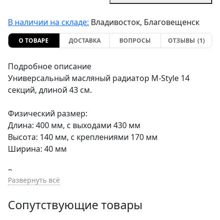
В наличии на складе:
Владивосток, Благовещенск
О ТОВАРЕ
ДОСТАВКА
ВОПРОСЫ
ОТЗЫВЫ
(1)
Подробное описание
Универсальный масляный радиатор M-Style 14
секций, длиной 43 см.
Физический размер:
Длина: 400 мм, с выходами 430 мм
Высота: 140 мм, с креплениями 170 мм
Ширина: 40 мм
Размер ядра:
Развернуть всё
355 мм х 140 мм х 40 мм
Сопутствующие товары
Выхода с одной стороны: AN10 7/8"-14 UNF