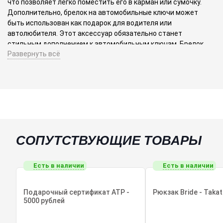
что позволяет легко поместить его в карман или сумочку.
Дополнительно, брелок на автомобильные ключи может
быть использован как подарок для водителя или
автолюбителя. Этот аксессуар обязательно станет
стильным дополнением к автомобильным ключам. Брелок
Развернуть всё
автомобильный; брелоки на ключи; брелок на ключи авто;
брелок для авто.
СОПУТСТВУЮЩИЕ ТОВАРЫ
Есть в наличии
Есть в наличии
Подарочный сертификат ATP -
Рюкзак Bride - Taka
5000 рублей