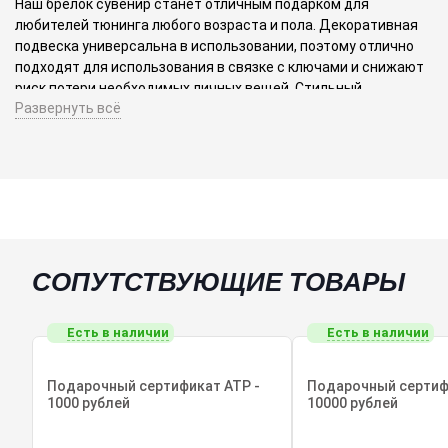
Наш брелок сувенир станет отличным подарком для
любителей тюнинга любого возраста и пола. Декоративная
подвеска универсальна в использовании, поэтому отлично
подходят для использования в связке с ключами и снижают
риск потери необходимых личных вещей. Стильный
Развернуть всё
дизайнерский брелок можно использовать в качестве
украшения для косметички, рюкзака или кошелька. С
помощью интересного и небольшого брелка каждая
личность любого возраста и пола может выделиться,
подчёркивая свою индивидуальность и независимость.
СОПУТСТВУЮЩИЕ ТОВАРЫ
Есть в наличии
Есть в наличии
Подарочный сертификат ATP -
Подарочный сертиф
1000 рублей
10000 рублей